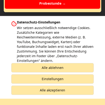
Probestunde →
Datenschutz-Einstellungen
Wir setzen ausschließlich notwendige Cookies.
Zusätzliche Kategorien wie
Reichweitenmessung, externe Medien (z. B.
Weitere Kick-Point Schulen in Deutschland
YouTube, Buchungswidget, Karten) oder
Hamburg
Bad Vilbel
Frankfurt am Main
Gernsheim
Gross-Gerau
funktionale Inhalte laden erst nach Ihrer aktiven
Kelkheim
Mainz
Rüsselsheim
Bad Homburg
Egelsbach
Ginsheim
Zustimmung. Sie können Ihre Entscheidung
Eddersheim
jederzeit im Footer über „Datenschutz-
Einstellungen“ ändern.
Alle ablehnen
Die Familienkampfkunstschule!
Einstellungen
Impressum
Datenschutz
KI-Transparenz
Kündigung
LLMs.txt (Info für KI)
Datenschutz-Einstellungen
Alle akzeptieren